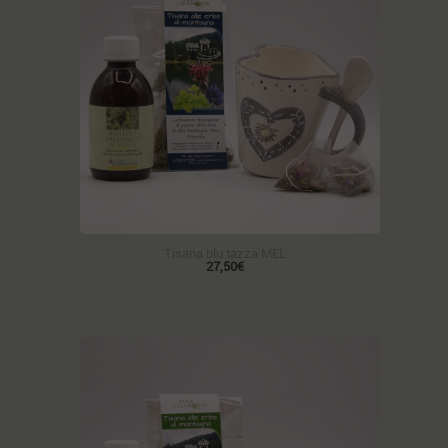
Tisana blu tazza MEL
27,50€