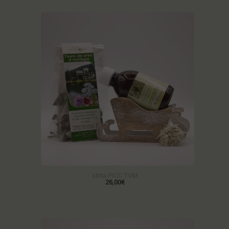
slitta PICC TVM
26,00€