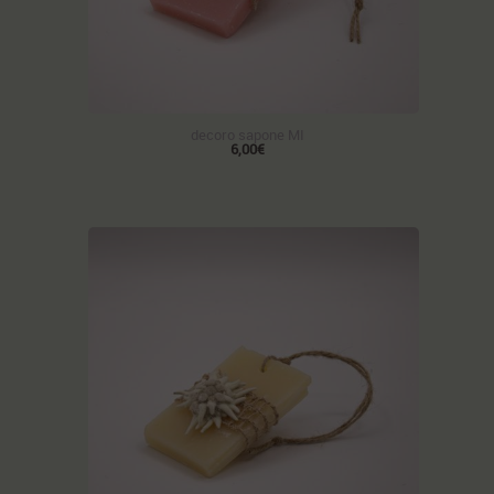
decoro sapone MI
6,00€