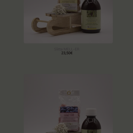
Slitta MELL-ER
23,50€