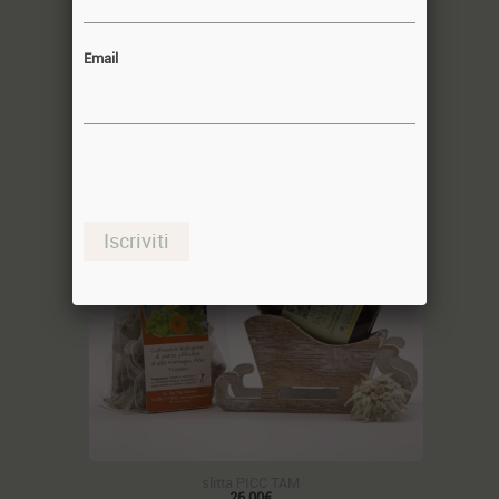
slitta MELL-PR
23,50€
Email
Iscriviti
slitta PICC TAM
26,00€