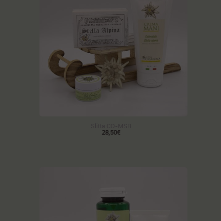
Slitta CO-MSB
28,50€