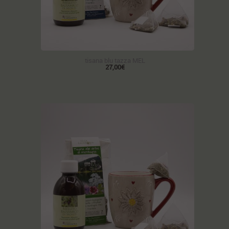
tisana blu tazza MEL
27,00€