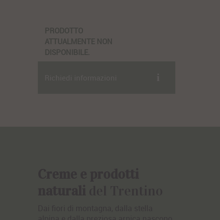
PRODOTTO
ATTUALMENTE NON
DISPONIBILE.
Richiedi informazioni
Creme e prodotti
naturali
del Trentino
Dai fiori di montagna, dalla stella
alpina e dalla preziosa arnica nascono