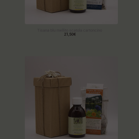
Tisana blu mellito scatola cartoncino
21,50€