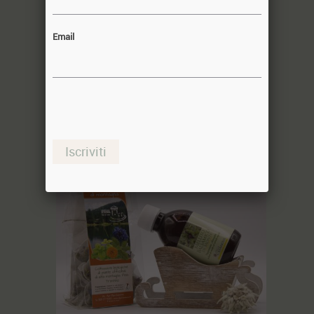
Email
slitta MELL-PR
23,50€
Iscriviti