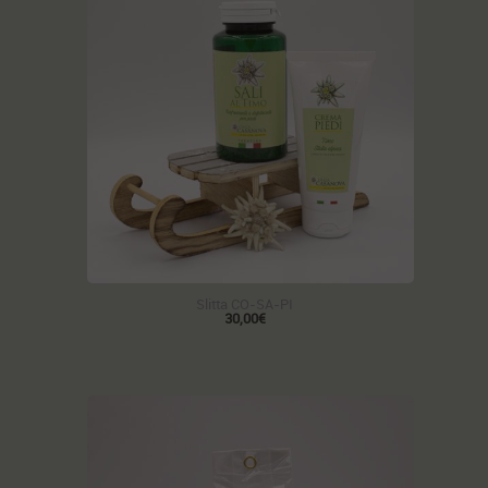
Slitta CO-SA-PI
30,00€