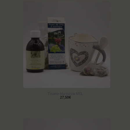
Tisana blu tazza MEL
27,50€