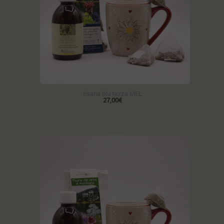
tisana blu tazza MEL
27,00€