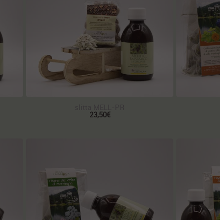
slitta MELL-PR
23,50€