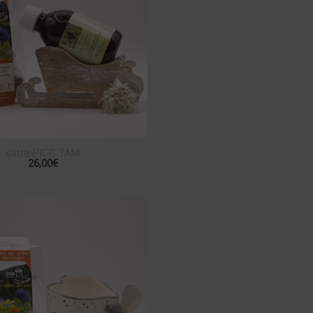
slitta PICC TAM
26,00€