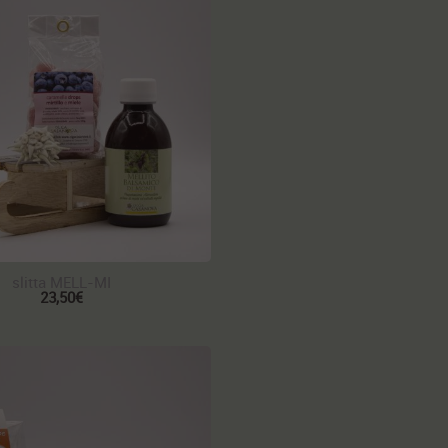
slitta MELL-MI
23,50€