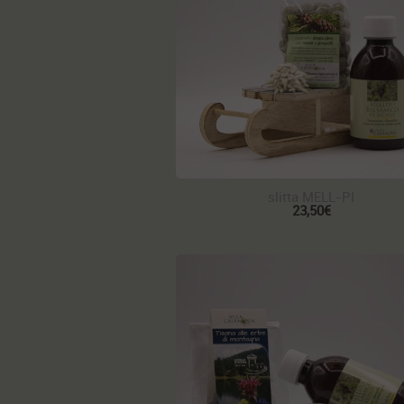
slitta MELL-PI
23,50€