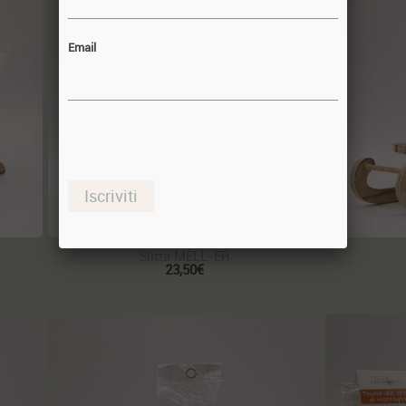
Email
Iscriviti
Slitta MELL-ER
23,50€