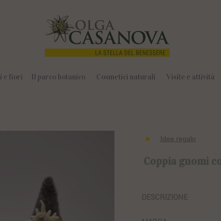
 e fiori
Il parco botanico
Cosmetici naturali
Visite e attività
Idee regalo
Coppia gnomi con
DESCRIZIONE