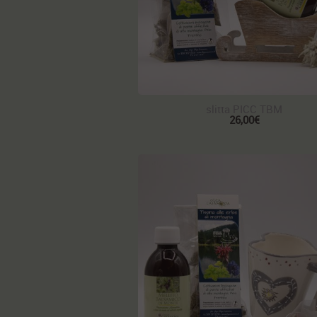
slitta PICC TBM
26,00€