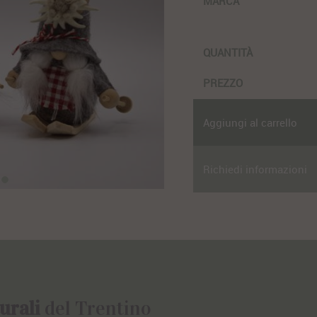
MARCA
QUANTITÀ
PREZZO
Aggiungi al carrello
Richiedi informazioni
urali
del Trentino