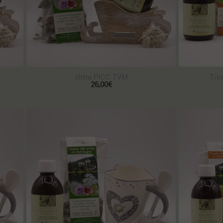
slitta PICC TVM
Tis
26,00€