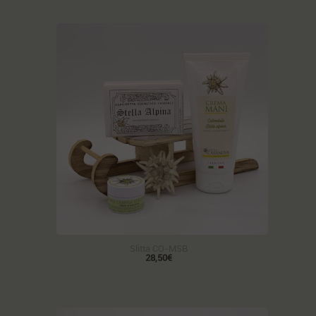
Slitta CO-MSB
28,50€