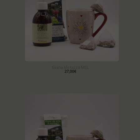
tisana blu tazza MEL
27,00€