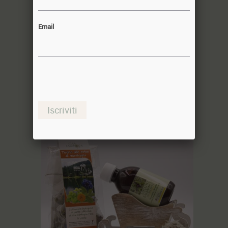
Email
slitta MELL-PR
23,50€
Iscriviti