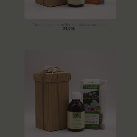
Tisana arancio mellito scatola cartoncino
21,50€