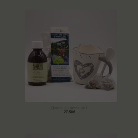
Tisana blu tazza MEL
27,50€