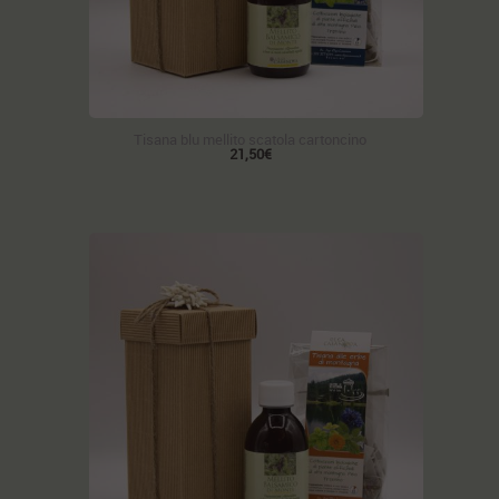
Tisana blu mellito scatola cartoncino
21,50€