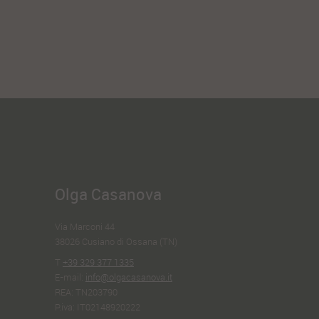
Olga Casanova
Via Marconi 44
38026 Cusiano di Ossana (TN)
T
+39 329 377 1335
E-mail:
info@olgacasanova.it
REA:
TN203790
P.iva:
IT02148920222