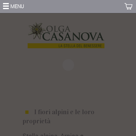
MENU
I fiori alpini e le loro
proprietà
Stella alpina
,
Arnica
e