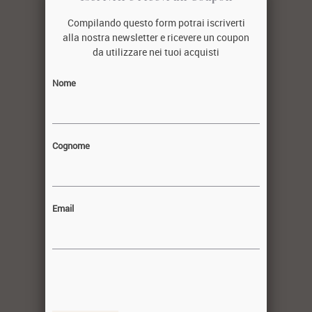
montagna e il clima a regalare proprietà
antiossidanti e curative.
Compilando questo form potrai iscriverti
alla nostra newsletter e ricevere un coupon
Nei nostri campi non usiamo prodotti
da utilizzare nei tuoi acquisti
fitosanitari, le coltivazioni sono
biologiche e certificate, e ci aiutano a
Nome
proteggere un ambiente fragile.
Cognome
Email
Vetrina della settimana