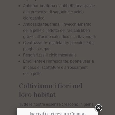
Antinfiammatoria e antibatterica
grazie
alla presenza di saponine e acido
clorogenico
Antiossidante
: frena l’invecchiamento
della pelle e l’effetto dei radicali liberi
grazie all’acido calendico e ai flavonoidi
Cicatrizzante
: usatela per piccole ferite,
piaghe o ragadi
Regolarizza il ciclo mestruale
Emolliente e rinfrescante
: potete usarla
in caso di scottature e arrossamenti
della pelle
Coltiviamo i fiori nel
loro habitat
Tutte le nostre essenze crescono in piena
terra e in quota, perché sono il terreno di
Iscriviti e ricevi un Coupon