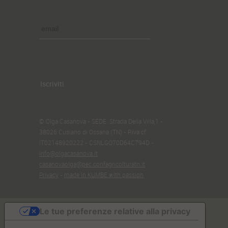
Iscriviti
© Olga Casanova - SEDE: Strada Della Villa,1 -
38026 Cusiano di Ossana (TN) - P.iva cf
IT02148920222 - CSNLGO70D64C794D -
info@olgacasanova.it
casanovaolga@pec.confagricolturatn.it
Privacy
-
made in KUMBE with passion
Le tue preferenze relative alla privacy