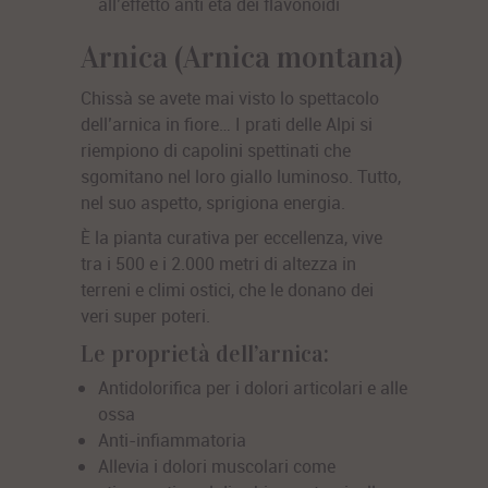
all’effetto anti età dei flavonoidi
Arnica (Arnica montana)
Chissà se avete mai visto lo spettacolo
dell’arnica in fiore… I prati delle Alpi si
riempiono di capolini spettinati che
sgomitano nel loro giallo luminoso. Tutto,
nel suo aspetto, sprigiona energia.
È la pianta curativa per eccellenza, vive
tra i 500 e i 2.000 metri di altezza in
terreni e climi ostici, che le donano dei
veri super poteri.
Le proprietà dell’arnica:
Antidolorifica
per i dolori articolari e alle
ossa
Anti-infiammatoria
Allevia i dolori muscolari
come