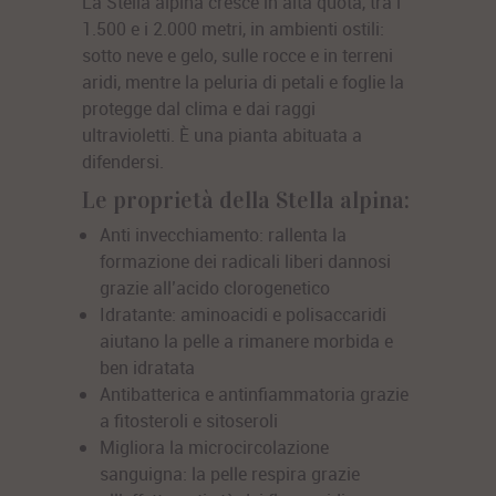
La Stella alpina cresce in alta quota, tra i
1.500 e i 2.000 metri, in ambienti ostili:
sotto neve e gelo, sulle rocce e in terreni
aridi, mentre la peluria di petali e foglie la
protegge dal clima e dai raggi
ultravioletti. È una pianta abituata a
difendersi.
Le proprietà della Stella alpina:
Anti invecchiamento
: rallenta la
formazione dei radicali liberi dannosi
grazie all’acido clorogenetico
Idratante
: aminoacidi e polisaccaridi
aiutano la pelle a rimanere morbida e
ben idratata
Antibatterica e antinfiammatoria
grazie
a fitosteroli e sitoseroli
Migliora la microcircolazione
sanguigna
: la pelle respira grazie