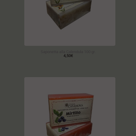
Saponetta alla Calendula 100 gr.
4,50€